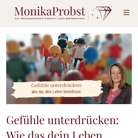
N
a
v
i
g
a
t
i
o
n
Gefühle unterdrücken:
Wie das dein Leben